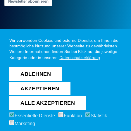
Newsletter abonnieren
Wir verwenden Cookies und externe Dienste, um Ihnen die
bestmögliche Nutzung unserer Webseite zu gewährleisten.
Weitere Informationen finden Sie bei Klick auf die jeweilige
Kategorie oder in unserer
Datenschutzerklärung
ABLEHNEN
Copyright @ 2026 TSV Bayer Dormagen Handball
GmbH. Alle Rechte vorbehalten
AKZEPTIEREN
Impressum
|
Datenschutz
|
Suche
|
ALLE AKZEPTIEREN
Gruppenticket
Essentielle Dienste
Funktion
Statistik
Cookie Toolbar öffnen
Marketing