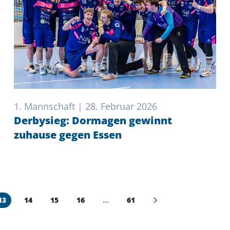
1. Mannschaft | 28. Februar 2026
Derbysieg: Dormagen gewinnt
zuhause gegen Essen
13
14
15
16
…
61