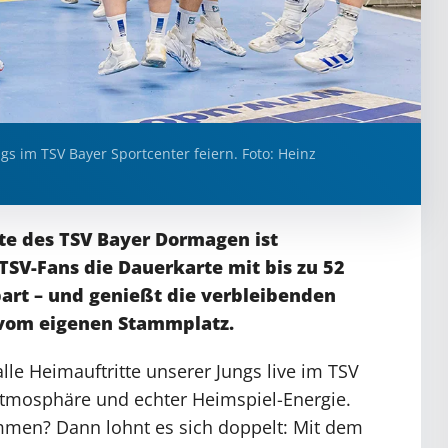
 im TSV Bayer Sportcenter feiern. Foto: Heinz
e des TSV Bayer Dormagen ist
 TSV-Fans die Dauerkarte mit bis zu 52
spart – und genießt die verbleibenden
 vom eigenen Stammplatz.
lle Heimauftritte unserer Jungs live im TSV
Atmosphäre und echter Heimspiel-Energie.
ommen? Dann lohnt es sich doppelt: Mit dem