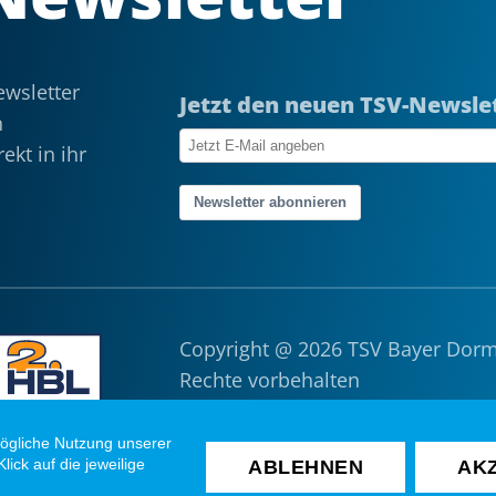
wsletter
Jetzt den neuen TSV-Newsle
n
ekt in ihr
Newsletter abonnieren
Copyright @ 2026 TSV Bayer Dor
Rechte vorbehalten
Impressum
|
Datenschutz
|
Such
ögliche Nutzung unserer
ick auf die jeweilige
ABLEHNEN
AK
Cookie Toolbar öffnen